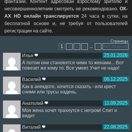
фантазий. Контент адресован взрослому зрителю и
несовершеннолетним смотреть не рекомендовано.
ОХ-
АХ HD онлайн транслируется
24 часа в сутки, на
бесплатной основе и, не требуя от пользователей
регистрации на сайте.
Страницы:
...
1
2
3
4
»
последняя
25.01.2026
Илья
ответить
А потом они становятся чими то женами... Вот
повезет же кому то. Все умеет. Учит не надо!
06.12.2025
Василий
ответить
Как в анекдоте, хочется сказать - или крест
сними или трусы надень.
11.09.2025
Анатолий
ответить
Моя жена хочет трахнутся с негром! Спит и
видит
22.08.2025
Виталий
ответить